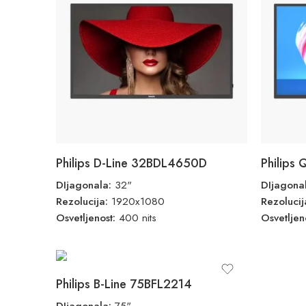
Philips D-Line 32BDL4650D
Philips
DIjagonala:
32"
DIjagona
Rezolucija:
1920x1080
Rezoluci
Osvetljenost:
400 nits
Osvetljen
Philips B-Line 75BFL2214
DIjagonala:
75"