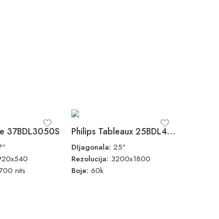
Line 37BDL3050S
Philips Tableaux 25BDL4050I
7"
DIjagonala:
25"
920x540
Rezolucija:
3200x1800
700 nits
Boje:
60k