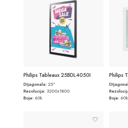
Philips Tableaux 25BDL4050I
Philips
DIjagonala:
25"
DIjagona
Rezolucija:
3200x1800
Rezoluci
Boje:
60k
Boje:
60k