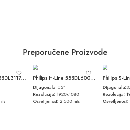
Preporučene Proizvode
Philips P-Line 43BDL3117P/00
Philips H-Line 55BDL6002H
Philips S-
DIjagonala:
55"
DIjagonala:
3
Rezolucija:
1920x1080
Rezolucija:
1
its
Osvetljenost:
2.500 nits
Osvetljenost: