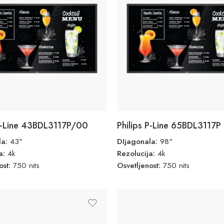
 P-Line 43BDL3117P/00
Philips P-Line 65BDL3117P
la:
43"
DIjagonala:
98"
ja:
4k
Rezolucija:
4k
ost:
750 nits
Osvetljenost:
750 nits