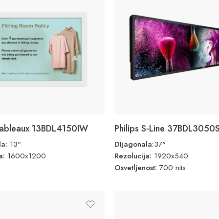
 Tableaux 13BDL4150IW
Philips S-Line 37BDL3050
la:
13"
DIjagonala:
37"
ja:
1600x1200
Rezolucija:
1920x540
Osvetljenost:
700 nits