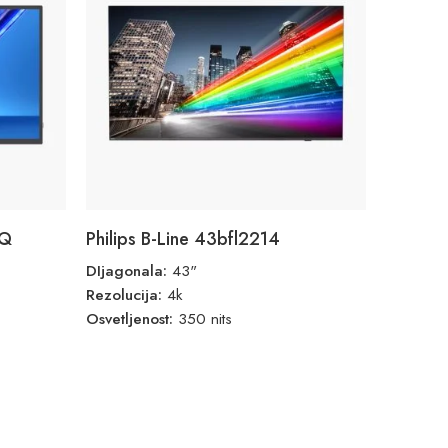
0Q
Philips B-Line 43bfl2214
DIjagonala:
43"
Rezolucija:
4k
Osvetljenost:
350 nits