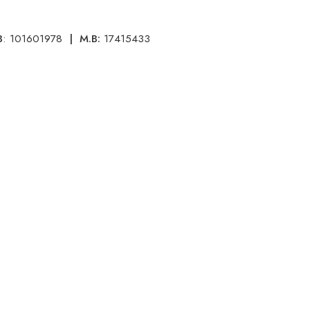
B
: 101601978
|
M.B:
17415433