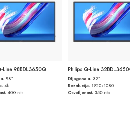
 Q-Line 98BDL3650Q
Philips Q-Line 32BDL365
la:
98"
DIjagonala:
32"
ja:
4k
Rezolucija:
1920x1080
ost:
400 nits
Osvetljenost:
350 nits