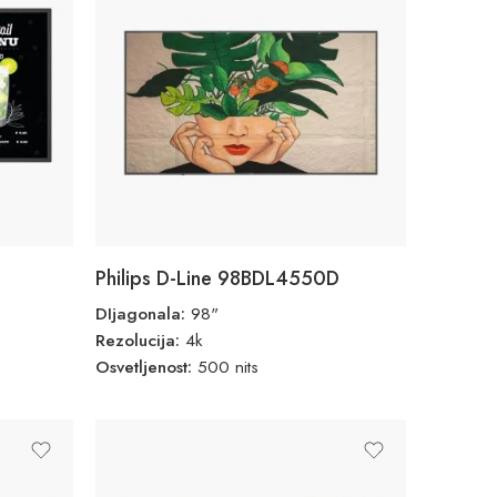
Philips D-Line 98BDL4550D
DIjagonala:
98"
Rezolucija:
4k
Osvetljenost:
500 nits