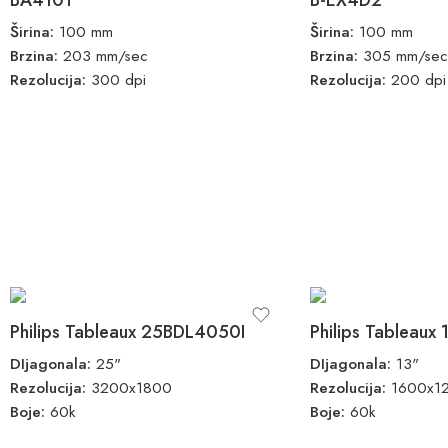
Širina:
100 mm
Širina:
100 mm
Brzina:
203 mm/sec
Brzina:
305 mm/sec
Rezolucija:
300 dpi
Rezolucija:
200 dpi
Philips Tableaux 25BDL4050I
Philips Tableau
DIjagonala:
25"
DIjagonala:
13"
Rezolucija:
3200x1800
Rezolucija:
1600x1
Boje:
60k
Boje:
60k