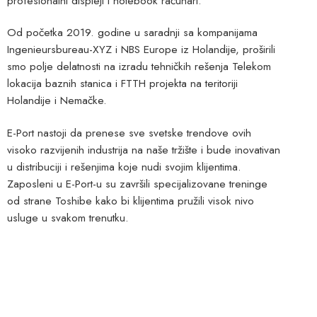
profesionalni displeji i notebook računari.
Od početka 2019. godine u saradnji sa kompanijama
Ingenieursbureau-XYZ i NBS Europe iz Holandije, proširili
smo polje delatnosti na izradu tehničkih rešenja Telekom
lokacija baznih stanica i FTTH projekta na teritoriji
Holandije i Nemačke.
E-Port nastoji da prenese sve svetske trendove ovih
visoko razvijenih industrija na naše tržište i bude inovativan
u distribuciji i rešenjima koje nudi svojim klijentima.
Zaposleni u E-Port-u su završili specijalizovane treninge
od strane Toshibe kako bi klijentima pružili visok nivo
usluge u svakom trenutku.