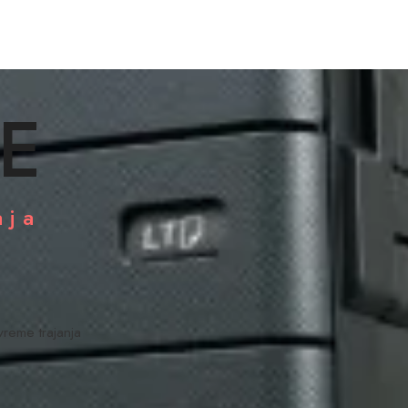
E
aja
vreme trajanja