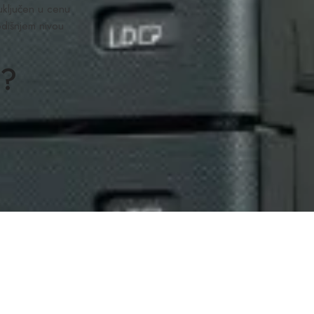
uključen u cenu
odišnjem nivou
E?