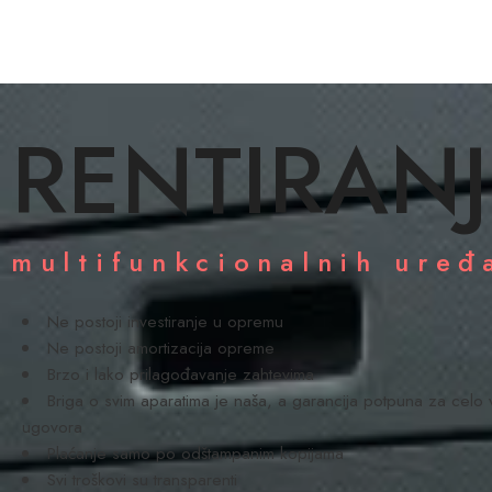
RENTIRANJ
multifunkcionalnih uređ
Ne postoji investiranje u opremu
Ne postoji amortizacija opreme
Brzo i lako prilagođavanje zahtevima
Briga o svim aparatima je naša, a garancija potpuna za celo 
ugovora
Plaćanje samo po odštampanim kopijama
Svi troškovi su transparenti