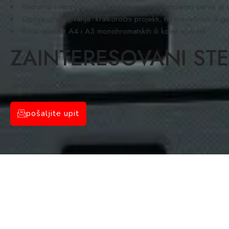
Redovno i vanredno održavanje, toneri, kompletan servis je 
Opcije iznajmljivanja: kratkoročni projekti, na mesečnom ili g
Širok spektar A4 i A3 monohromatskih ili kolor aparata
ZAINTERESOVANI ST
servis, delovi, toneri, ugovor, rokovi, cena…
pošaljite upit