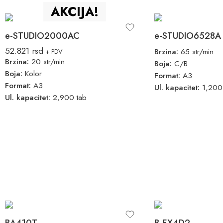
AKCIJA!
e-STUDIO2000AC
e-STUDIO6528A
52.821
rsd
Brzina:
65 str/min
+ PDV
Brzina:
20 str/min
Boja:
C/B
Boja:
Kolor
Format:
A3
Format:
A3
Ul. kapacitet:
1,200
Ul. kapacitet:
2,900 tab
BA410T
B-EX4D2