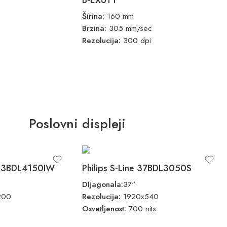
Širina:
160 mm
Brzina:
305 mm/sec
Rezolucija:
300 dpi
Poslovni displeji
x 13BDL4150IW
Philips S-Line 37BDL3050S
DIjagonala:
37"
200
Rezolucija:
1920x540
Osvetljenost:
700 nits